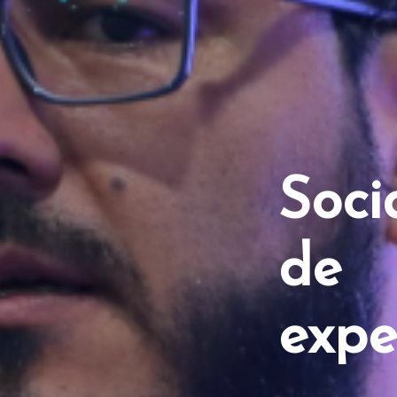
Soci
de
expe