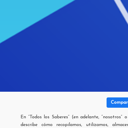
Compart
En “Todos los Saberes” (en adelante, “nosotros” o
describe cómo recopilamos, utilizamos, alma