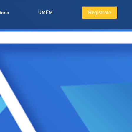
Regístrate
toria
UMEM